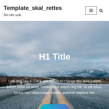
Template_skal_rettes
Spring
Din info side
til
indhold
H1 Title
I am text block. Click edit button to change this text. Lorem
ipsum dolor sit amet, consectetur adipiscing elit. Ut elit tellus,
luctus nec ullamcorper mattis, pulvinar dapibus leo.